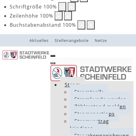
Schriftgröße
100
%
Zeilenhöhe
100
%
Buchstabenabstand
100
%
Aktuelles
Stellenangebote
Netze
Strom
Stromtarife
Stromkunde werden
Zählerstand melden
Stromspartipps
Stromvertrag
kündigen
Stromkennzeichnung