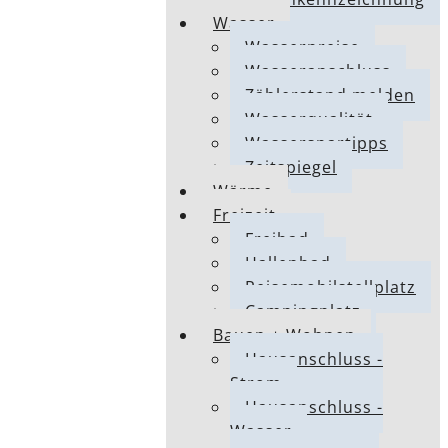
Wasser
Wasserpreise
Wasseranschluss
Zählerstand melden
Wasserqualität
Wasserspartipps
Zeitspiegel
Wärme
Freizeit
Freibad
Hallenbad
Reisemobilstellplatz
Campingplatz
Bauen + Wohnen
Hausanschluss -
Strom
Hausanschluss -
Wasser